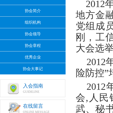
201
协会简介
地方金
组织机构
党组成
协会领导
刚，工
大会选
协会章程
优秀企业
201
协会大事记
险防控”
201
入会指南
GUIDELINE
会,人
在线留言
武、秘书
ONLINE MESSAGE