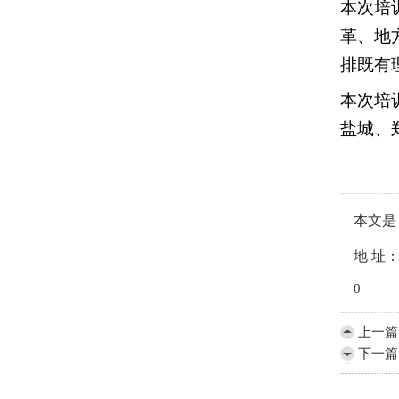
本次培
革、地
排既有
本次培
盐城、
本文是【
地 址：ht
0
上一篇
下一篇