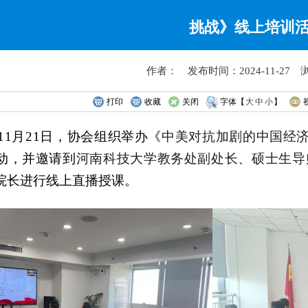
挑战》线上培训
作者： 发布时间：2024-11-27 
打印
收藏
关闭
字体【
大
中
小
】
年11月21日，
协会组织举办
《
中美对抗加剧的中国经
动，并邀请到
河南科技大学教务处副处长
、
硕士生导
院长进行线上直播授课。