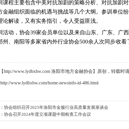
训课程主要包含
中美对抗加剧的策略分析、对抗加剧对
方金融组织面临的机遇与挑战
等几个大纲。
参训单位纷
理论解读，又有实务指引
，
令人
受益匪浅。
训活动，
协会
39家会员单位以及来自山东、广东、广
郑州、南阳等多家省内外行业协会
500
余
人次
同步收看
http://www.lydbxhw.com 洛阳市地方金融协会】原创
tp://www.lydbxhw.com/home-newsinfo-id-486.html
：
协会组织召开2025年洛阳市金服行业高质量发展座谈会
：
协会召开2024年度立项课题中期检查工作会议