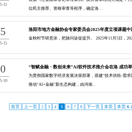
5-11
位民主推荐、资格审查等程序，确定洛…
05
洛阳市地方金融协会专家委员会2025年度立项课题
金秋时节研意浓，把脉问诊促提升。 2025年11月5日，2
5-11
30
“智赋金融・数创未来”AI软件技术推介会在洛 成功
为贯彻国家数字经济发展决策部署，搭建“技术供给-需求
5-10
推动“AI+金融”新生态构建，由河南…
首页
上一页
2
3
4
5
6
7
8
下一页
末页
本页
6